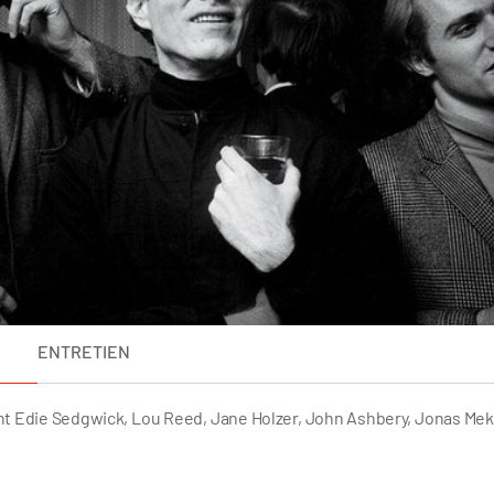
ENTRETIEN
ent Edie Sedgwick, Lou Reed, Jane Holzer, John Ashbery, Jonas Mek