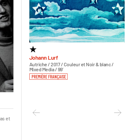
★
60 
OF 
Johann Lurf
Autriche / 2017 / Couleur et Noir & blanc /
Sasha 
Mixed Media / 99’
Autrich
PREMIÈRE FRANÇAISE
PREMIÈ
as et