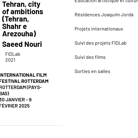
Éducation artistique et cultu
Tehran, city
of ambitions
Résidences Joaquim Jordà
(Tehran,
Shahr e
Projets internationaux
Arezouha)
Saeed Nouri
Suivi des projets FIDLab
FIDLab
Suivi des films
2021
Sorties en salles
INTERNATIONAL FILM
FESTIVAL ROTTERDAM
ROTTERDAM (PAYS-
BAS)
30 JANVIER – 9
FÉVRIER 2025