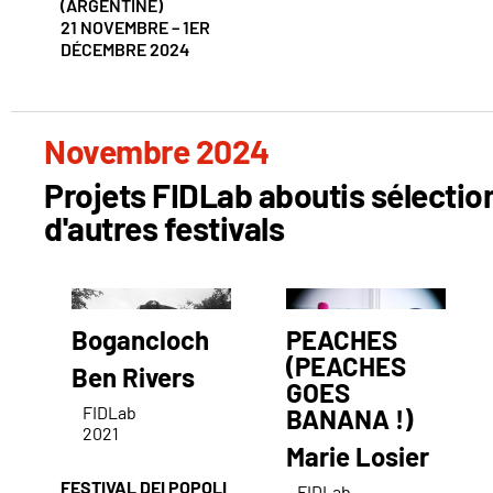
(ARGENTINE)
21 NOVEMBRE – 1ER
DÉCEMBRE 2024
Novembre 2024
Projets FIDLab aboutis sélecti
d'autres festivals
Bogancloch
PEACHES
(PEACHES
Ben Rivers
GOES
FIDLab
BANANA !)
2021
Marie Losier
FESTIVAL DEI POPOLI
FIDLab