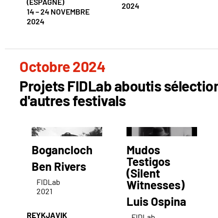
(ESPAGNE)
2024
14 – 24 NOVEMBRE
2024
Octobre 2024
Projets FIDLab aboutis sélecti
d'autres festivals
Bogancloch
Mudos
Testigos
Ben Rivers
(Silent
FIDLab
Witnesses)
2021
Luis Ospina
REYKJAVIK
FIDLab