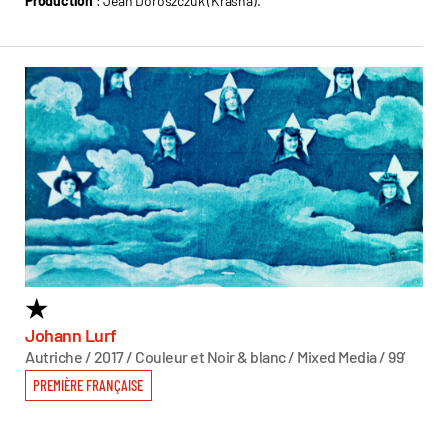
Production
: Jean Doroszczuk (Krasna).
★
6
T
Johann Lurf
Autriche / 2017 / Couleur et Noir & blanc / Mixed Media / 99’
Sas
Autr
PREMIÈRE FRANÇAISE
PR