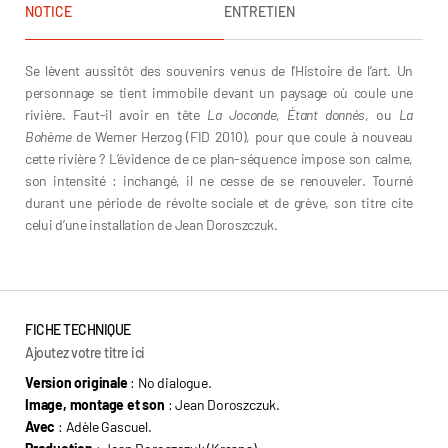
NOTICE
ENTRETIEN
Se lèvent aussitôt des souvenirs venus de l’Histoire de l’art. Un
personnage se tient immobile devant un paysage où coule une
rivière. Faut-il avoir en tête
La Joconde
,
Étant donnés
, ou
La
Bohème
de Werner Herzog (FID 2010), pour que coule à nouveau
cette rivière ? L’évidence de ce plan-séquence impose son calme,
son intensité : inchangé, il ne cesse de se renouveler. Tourné
durant une période de révolte sociale et de grève, son titre cite
celui d’une installation de Jean Doroszczuk.
FICHE TECHNIQUE
Ajoutez votre titre ici
Version originale
: No dialogue.
Image, montage et son
: Jean Doroszczuk.
Avec
: Adèle Gascuel.