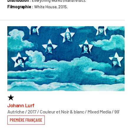
Distribution
: Everything Works (Ivana Ivisic).
Filmographie
: White House, 2015.
★
6
T
Johann Lurf
Autriche / 2017 / Couleur et Noir & blanc / Mixed Media / 99’
Sas
Autr
PREMIÈRE FRANÇAISE
PR