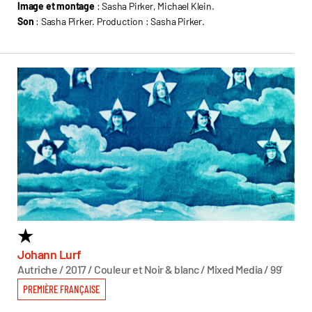
Image et montage
: Sasha Pirker, Michael Klein.
Son
: Sasha Pirker. Production : Sasha Pirker.
★
9
Johann Lurf
Ra
Autriche / 2017 / Couleur et Noir & blanc / Mixed Media / 99’
Pays
PREMIÈRE FRANÇAISE
PR