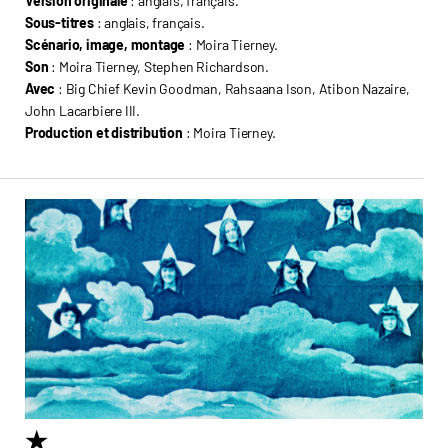
Version originale
: anglais, français.
Sous-titres
: anglais, français.
Scénario, image, montage
: Moira Tierney.
Son
: Moira Tierney, Stephen Richardson.
Avec
: Big Chief Kevin Goodman, Rahsaana Ison, Atibon Nazaire,
John Lacarbiere III.
Production et distribution
: Moira Tierney.
★
6