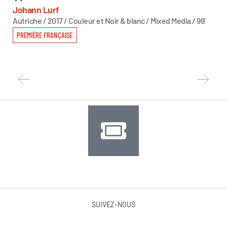
T
Johann Lurf
Autriche / 2017 / Couleur et Noir & blanc / Mixed Media / 99’
Sas
Autr
PREMIÈRE FRANÇAISE
PR
SUIVEZ-NOUS