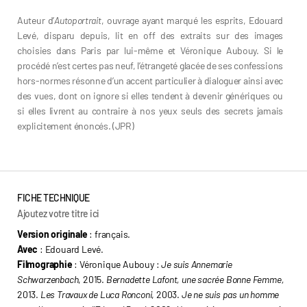
Auteur d’
Autoportrait
, ouvrage ayant marqué les esprits, Edouard
Levé, disparu depuis, lit en off des extraits sur des images
choisies dans Paris par lui-même et Véronique Aubouy. Si le
procédé n’est certes pas neuf, l’étrangeté glacée de ses confessions
hors-normes résonne d’un accent particulier à dialoguer ainsi avec
des vues, dont on ignore si elles tendent à devenir génériques ou
si elles livrent au contraire à nos yeux seuls des secrets jamais
explicitement énoncés. (JPR)
FICHE TECHNIQUE
Ajoutez votre titre ici
Version originale
: français.
Avec
: Edouard Levé.
Filmographie
: Véronique Aubouy :
Je suis Annemarie
Schwarzenbach
, 2015.
Bernadette Lafont, une sacrée Bonne Femme,
2013.
Les Travaux de Luca Ronconi
, 2003.
Je ne suis pas un homme