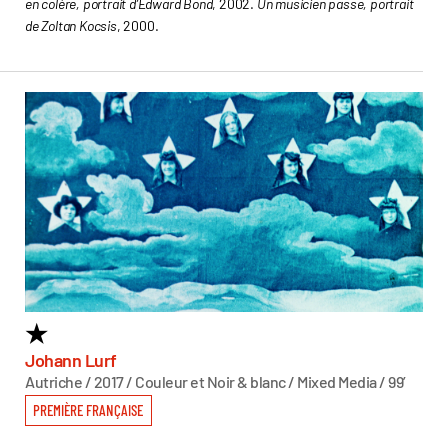
en colère, portrait d’Edward Bond
, 2002.
Un musicien passe, portrait
de Zoltan Kocsis
, 2000.
★
6
T
Johann Lurf
Autriche / 2017 / Couleur et Noir & blanc / Mixed Media / 99’
Sas
Autr
PREMIÈRE FRANÇAISE
PR