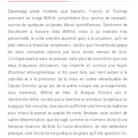
Davantage pieds nickelés que bandits, Francis et Thomas
prennent en otage Wilfrid, propriétaire d’un service de carwash,
source de quelques poignées d’euro quotidiennes. Syndrome de
Stockholm à l’oeuvre chez Wilfrid, mais à sa manière très
personnelle, le voilà prendre aussitôt goût à la situation, qu’il se
plaît même à théoriser amplement, tandis que l’incertitude gagne
les deux compères rejoints par leurs amies venues du Sud.
L’intrigue avance sans se presser, sans plus de conviction que nos
deux braqueurs d’occasion. Car importe ici surtout une façon
d’humour atmosphérique, si l’on peut dire, qui tient autant à la
sobriété et à la précision de la mise en scène remarquable de
Claude Schmitz qu’au jeu de la petite troupe des protagonistes,
tous sidérants, Wilfrid en tête. Si Braquer Poitiers est si
résolument drôle, ce n’est pas à chercher le comique, la réplique ou
le gag qui fait mouche, c’est plutôt à afficher une forme de réalisme
pour mieux le passer au papier de verre, l’enrayer, avec autant de
calme détermination que de rage, comme ce moment récité d’une
fameuse chanson de Brel. En toute discrétion, en s’en défendant
presque, c’est d’une forme pudique de grâce qu’il est question ici.