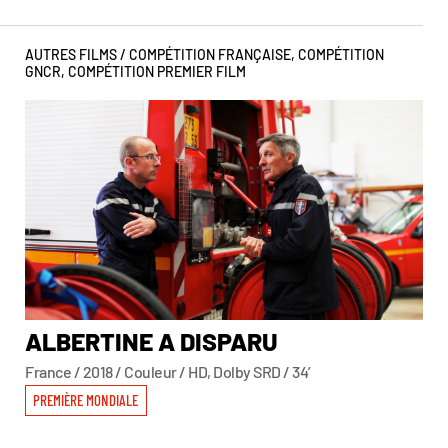
AUTRES FILMS /
COMPÉTITION FRANÇAISE
,
COMPÉTITION
GNCR
,
COMPÉTITION PREMIER FILM
ALBERTINE A DISPARU
A
France / 2018 / Couleur / HD, Dolby SRD / 34’
Chi
PREMIÈRE MONDIALE
PR