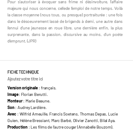
Pour s’autoriser à évoquer sans frime ni désinvolture, l’affaire
majeure qui nous concerne, cellede l’emploi de notre temps. Voilà
la classe moyenne (nous tous, ou presque) portraiturée : une fois
dans le désoeuvrement lassé de brigands à demi, une autre dans
l’ennui d’une jeunesse en roue libre, une dernière enfin, la plus
surprenante, dans la passion, discursive au moins, d’un poète
d’emprunt. (JPR)
FICHE TECHNIQUE
Ajoutez votre titre ici
Version originale
: français.
Image
: Florian Berutti.
Monteur
: Marie Beaune.
Son
: Audrey Lardière.
Avec
: Wilfrid Ameuille, Francis Soetens, Thomas Depas, Lucie
Guien, Hélène Bressiant, Marc Barbé, Olivier Zanotti, Bilal Aya.
Production
: Les films de l’autre cougar (Annabelle Bouzom).