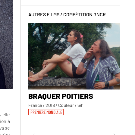
AUTRES FILMS /
COMPÉTITION GNCR
BRAQUER POITIERS
DRI
Helen
France / 2018 / Couleur / 59’
Allemag
PREMIÈRE MONDIALE
 elle
PREMIÈ
ion à
va se
qu’un