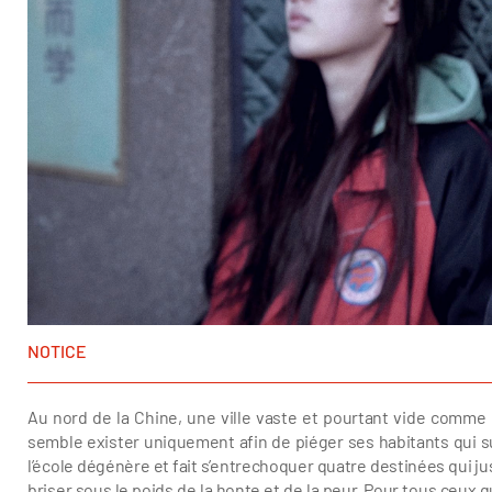
NOTICE
Au nord de la Chine, une ville vaste et pourtant vide comme l
semble exister uniquement afin de piéger ses habitants qui su
l’école dégénère et fait s’entrechoquer quatre destinées qui ju
briser sous le poids de la honte et de la peur. Pour tous ceux q