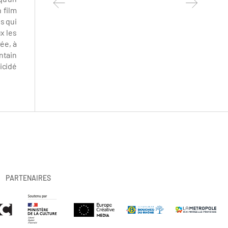
 film
s qui
x les
ée, à
ntain
icidé
PARTENAIRES