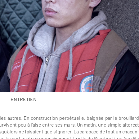
ENTRETIEN
es autres. En construction perpétuelle, baignée par le brouillard,
rvivent peu à l’aise entre ses murs. Un matin, une simple altercat
squ’alors ne faisaient que s’ignorer. La carapace de tout un chacun 
ue la mort hante progressivement, la ville de Manzhouli, où l’on dit 