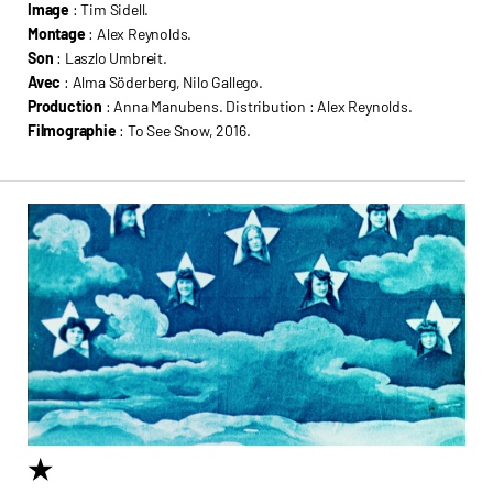
Image
: Tim Sidell.
Montage
: Alex Reynolds.
Son
: Laszlo Umbreit.
Avec
: Alma Söderberg, Nilo Gallego.
Production
: Anna Manubens. Distribution : Alex Reynolds.
Filmographie
: To See Snow, 2016.
★
6