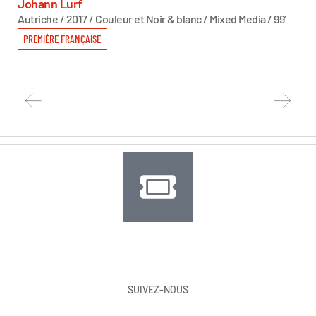
T
Johann Lurf
Autriche / 2017 / Couleur et Noir & blanc / Mixed Media / 99’
Sas
Autr
PREMIÈRE FRANÇAISE
PR
SUIVEZ-NOUS