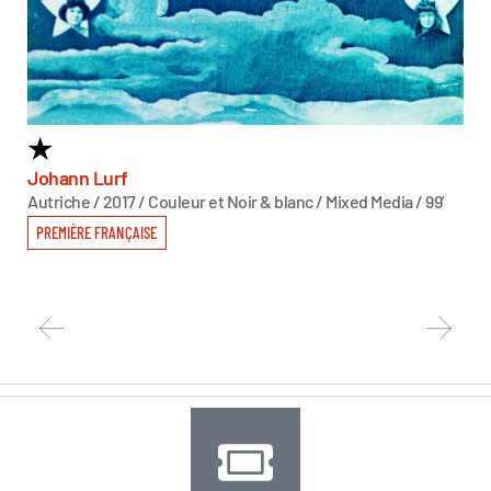
★
6
T
Johann Lurf
Autriche / 2017 / Couleur et Noir & blanc / Mixed Media / 99’
Sas
Autr
PREMIÈRE FRANÇAISE
PR