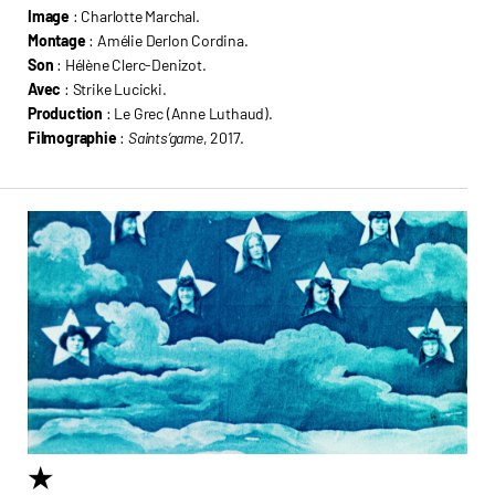
Image
: Charlotte Marchal.
Montage
: Amélie Derlon Cordina.
Son
: Hélène Clerc-Denizot.
Avec
: Strike Lucicki.
Production
: Le Grec (Anne Luthaud).
Filmographie
:
Saints’game
, 2017.
★
6