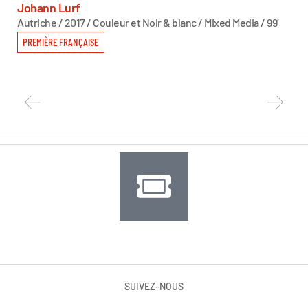
T
Johann Lurf
Autriche / 2017 / Couleur et Noir & blanc / Mixed Media / 99’
Sas
Autr
PREMIÈRE FRANÇAISE
PR
SUIVEZ-NOUS