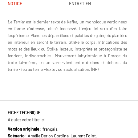
NOTICE
ENTRETIEN
Le Terrier
est le dernier texte de Kafka, un monologue vertigineux
en forme d’adresse, laissé inachevé. L’enjeu ici sera d’en faire
l’expérience. Planches dépareillées et palettes de guingois plantées
en intérieur en seront le terrain, Strike le corps. Intrications des
mots et des lieux où Strike, lecteur, interprète et protagoniste se
fondent, indiscernables. Mouvement labyrinthique à l’image du
texte lui-même, en un va-et-vient entre dedans et dehors, du
terrier-lieu au terrier-texte : son actualisation. (NF)
Amélie Derlon Cordina
FICHE TECHNIQUE
Ajoutez votre titre ici
Version originale
: français.
Scénario
: Amélie Derlon Cordina, Laurent Point.