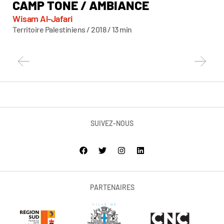
CAMP TONE / AMBIANCE
C
Wisam Al-Jafari
Mel
Territoire Palestiniens / 2018 / 13 min
Fra
SUIVEZ-NOUS
PARTENAIRES