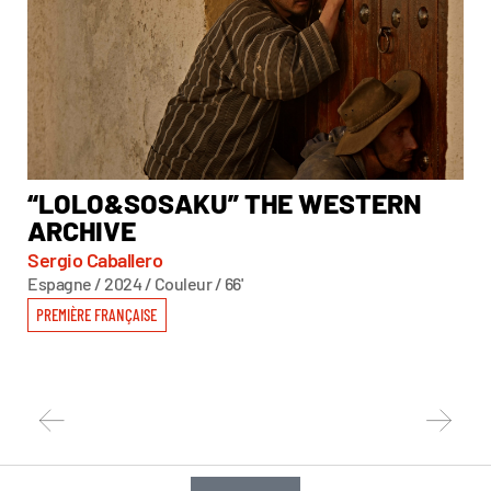
“LOLO&SOSAKU” THE WESTERN
★
ARCHIVE
Joh
Autr
Sergio Caballero
Espagne / 2024 / Couleur / 66'
PR
PREMIÈRE FRANÇAISE