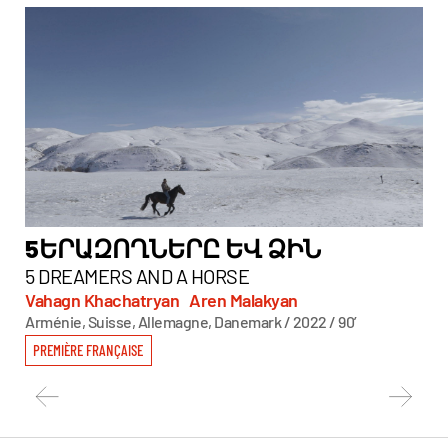
5ԵՐԱԶՈՂՆԵՐԸ ԵՎ ՁԻՆ
F
5 DREAMERS AND A HORSE
FE
Vahagn Khachatryan
Aren Malakyan
Jo
Arménie, Suisse, Allemagne, Danemark / 2022 / 90’
Port
PREMIÈRE FRANÇAISE