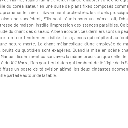
mille du coréalisateur en une suite de plans fixes composés comm
antes, promener le chien… Savamment orchestrés, les rituels prosaïqu
ison se succèdent. S’ils sont réunis sous un même toit, l’ab
esse de maison, instille l’impression d’existences parallèles. Ce b
ude du chant des oiseaux. A bien écouter, ces derniers sont un peu
rt un tour tendrement risible. Les glaçons qui crépitent au fond
 une nature morte. Le chant mélancolique d’une employée de m
es bruits du quotidien sont exagérés. Quand la mise en scène ch
 Manuel disséminent au son, avec la même précision que celle de 
ité du
102 Narra
. Des gouttes tristes qui tombent de l’effigie de la 
iffuse un poste de télévision abîmé, les deux cinéastes écornen
ille parfaite autour de la table.