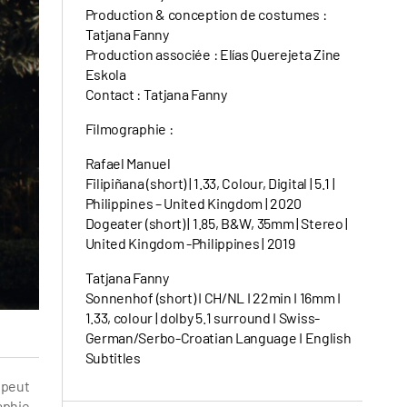
Production & conception de costumes :
Tatjana Fanny
Production associée : Elías Querejeta Zine
Eskola
Contact : Tatjana Fanny
Filmographie :
Rafael Manuel
Filipiñana (short) | 1.33, Colour, Digital | 5.1 |
Philippines – United Kingdom | 2020
Dogeater (short) | 1.85, B&W, 35mm | Stereo |
United Kingdom -Philippines | 2019
Tatjana Fanny
Sonnenhof (short) I CH/NL I 22min I 16mm I
1.33, colour | dolby 5.1 surround I Swiss-
German/Serbo-Croatian Language I English
Subtitles
 peut
aphie