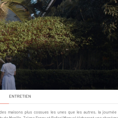
ENTRETIEN
des maisons plus cossues les unes que les autres, la journée
ty
de Manille. Tajana Fanny et Rafael Manuel élaborent une chorégr