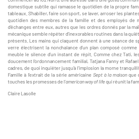
domestique subtile qui ramasse le quotidien de la propre fa
tableaux. S’habiller, faire son sport, se laver, arroser les pl
quotidien des membres de la famille et des employés de ma
d’échanges entre eux, autres que les ordres donnés par la maîtr
mécanique semble répéter d’inexorables routines dans la quiét
présents. Les mains qui claquent donnent à une séance de spo
verre électrisent la nonchalance d’un plan composé comme
meuble le silence d’un instant de répit. Comme chez Tati, l
doucement l’ordonnancement familial, Tatjana Fanny et Rafael
cadres, de quoi inquiéter jusqu’à l’implosion la morne tranquill
Famille à l’extrait de la série américaine
Sept à la maison
que d
touches les promesses de l’
american way of life
qui réunit la fam
Claire Lasolle