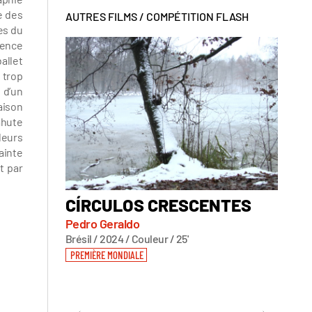
e des
AUTRES FILMS /
COMPÉTITION FLASH
es du
sence
allet
 trop
 d’un
aison
ahute
leurs
Sainte
t par
CÍRCULOS CRESCENTES
CLU
Pedro Geraldo
Natali
Brésil / 2024 / Couleur / 25'
Ukraine
PREMIÈRE MONDIALE
PREMIÈ