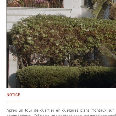
NOTICE
Après un tour de quartier en quelques plans frontaux sur 
commencer au
102 Narra
, une adresse dans une
gated communi