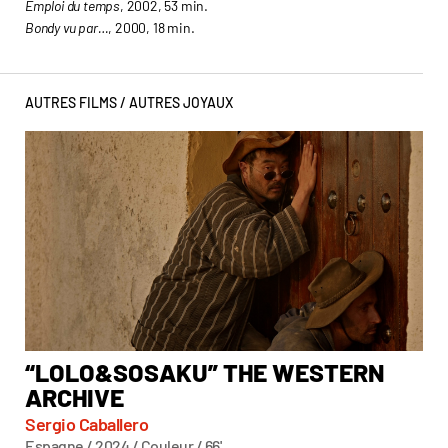
Emploi du temps
, 2002, 53 min.
Bondy vu par…
, 2000, 18 min.
AUTRES FILMS /
AUTRES JOYAUX
“LOLO&SOSAKU” THE WESTERN
A
ARCHIVE
BE
Sergio Caballero
Mat
Espagne / 2024 / Couleur / 66'
Fra