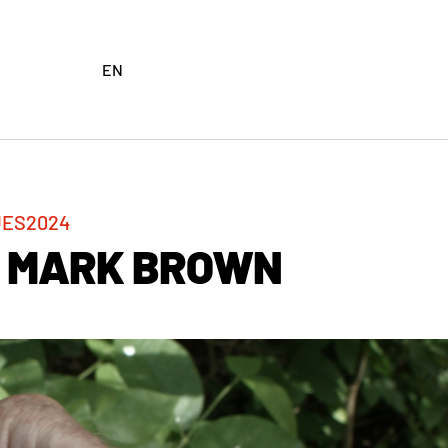
EN
UES
2024
C MARK BROWN