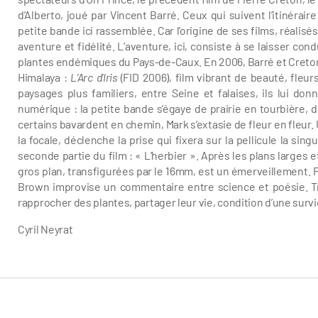
d’Alberto, joué par Vincent Barré. Ceux qui suivent l’itinéra
petite bande ici rassemblée. Car l’origine de ses films, réalisé
aventure et fidélité. L’aventure, ici, consiste à se laisser 
plantes endémiques du Pays-de-Caux. En 2006, Barré et Creton r
Himalaya :
L’Arc d’Iris
(FID 2006), film vibrant de beauté, fleu
paysages plus familiers, entre Seine et falaises, ils lui do
numérique : la petite bande s’égaye de prairie en tourbière, 
certains bavardent en chemin, Mark s’extasie de fleur en fleur. U
la focale, déclenche la prise qui fixera sur la pellicule la si
seconde partie du film : « L’herbier ». Après les plans larges
gros plan, transfigurées par le 16mm, est un émerveillement. F
Brown improvise un commentaire entre science et poésie. Tro
rapprocher des plantes, partager leur vie, condition d’une sur
Cyril Neyrat