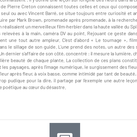
ire de Pierre Creton connaissent toutes celles et ceux qui compose
s seul ou avec Vincent Barré, se situe toujours entre curiosité et am
conduire par Mark Brown, promenade après promenade, à la recherch
éalisaient un merveilleux film-herbier dans la haute vallée du Spit
rs relevées à la main, caméra DV au point. Rejouant ce geste dan
nnent une tout autre ampleur. C’est d’abord « Le tournage », fil
dans le sillage de son guide. L’une prend des notes, un autre des 
n dernier s’affaire de son côté, concentré : il mesure la lumière, c
ngulière beauté de chaque plante. La collection de ces plans constit
 et les paysages, après l’image numérique, le surgissement des fleu
leur après fleur, à voix basse, comme intimidé par tant de beauté,
p pudique pour la dire, il partage par l’exemple une autre leçon
vie poétique au cœur du désastre.