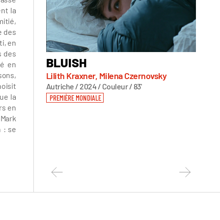
nt la
itié,
e des
i, en
s des
BLUISH
CON
mé en
NAH
sons,
Lilith Kraxner, Milena Czernovsky
hoisit
Autriche / 2024 / Couleur / 83'
NIGHT
ue la
PREMIÈRE MONDIALE
Ghass
rs en
Liban /
 Mark
PREMIÈ
 : se