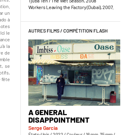
Tjúba Tén / The Wet Season, 2008
tion.
Workers Leaving the Factory (Dubai), 2007.
ar un
do à
notes
AUTRES FILMS /
COMPÉTITION FLASH
ci le
tance
à la
re de
semble
t, se
tifs,
e
fête
A GENERAL
AFT
DISAPPOINTMENT
Céline
Royaume
Serge Garcia
PREMIÈ
États-Unis / 2022 / Couleur / 16 mm, 35 mm /