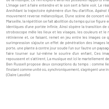
L’image sert à faire entendre et le son sert à faire voir. Le 
Annihilant la trajectoire éphémère d’un feu d’artifice,
Against 
mouvement reverse mélancolique. D’une scène de concert vide
Marseille, la répétition se fait abolition du temps qui se fig
identiques d’une portée infinie. Ainsi s’opère la transition d
stroboscope mêle les lieux et les visages, les couleurs et le 
rétinienne et, ce faisant, remet en jeu entre les images ce qui
surimpression s’ajoute un effet de pénétration des images 
porte, une plante à contre jour soude l’un sur l’autre un paysag
faire tourner sur lui-même le sourire d’un enfant. Ces im
repoussent et s’attirent. La musique est ici le martellement d
Ben Russell propose deux conceptions du temps : comme lieu
l’instant comme unité où, synchroniquement, s’agrègent une infin
(Claire Lasolle)