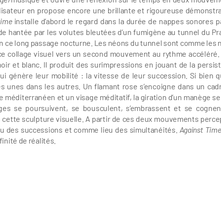
réalisateur en propose encore une brillante et rigoureuse démonstra
time
installe d’abord le regard dans la durée de nappes sonores p
 hantée par les volutes bleutées d’un fumigène au tunnel du Pra
ure en ce long passage nocturne. Les néons du tunnel sont comme les 
e ce collage visuel vers un second mouvement au rythme accéléré. I
noir et blanc. Il produit des surimpressions en jouant de la persis
 génère leur mobilité : la vitesse de leur succession. Si bien qu’
les unes dans les autres. Un flamant rose s’encoigne dans un cad
e méditerranéen et un visage méditatif, la giration d’un manège 
ages se poursuivent, se bousculent, s’embrassent et se cognen
e cette sculpture visuelle. A partir de ces deux mouvements percep
 des successions et comme lieu des simultanéités.
Against Tim
ité de réalités.