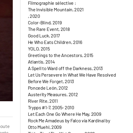
Filmographie sélective :
The Invisible Mountain, 2021
, 2020
Color-Blind, 2019
The Rare Event, 2018
Good Luck, 2017
He Who Eats Children, 2016
YOLO, 2015
Greetings to the Ancestors, 2015
Atlantis, 2014
A Spell to Ward off the Darkness, 2013
Let Us Persevere In What We Have Resolved
Before We Forget, 2013
Poncede León, 2012
Austerity Measures, 2012
River Rite, 2011
Trypps #1-7, 2005- 2010
Let Each One Go Where He May, 2009
Rock Me Amadeus by Falco via Kardinal by
coute
Otto Muehl, 2009
ents.