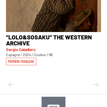
“LOLO&SOSAKU” THE WESTERN
★
ARCHIVE
Joh
Autr
Sergio Caballero
Espagne / 2024 / Couleur / 66'
PR
PREMIÈRE FRANÇAISE