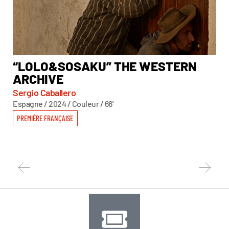
“LOLO&SOSAKU” THE WESTERN
★
ARCHIVE
Joh
Autr
Sergio Caballero
Espagne / 2024 / Couleur / 66'
PR
PREMIÈRE FRANÇAISE