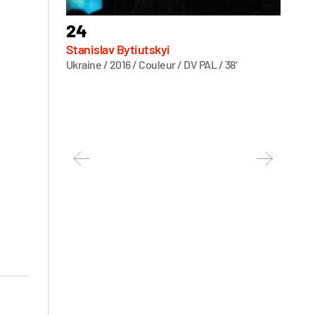
24
5-3
Stanislav Bytiutskyi
Danilo
Ukraine / 2016 / Couleur / DV PAL / 38’
Singidu
2022 / 1