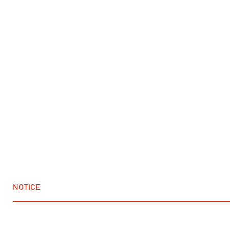
NOTICE
Cirak Uktu