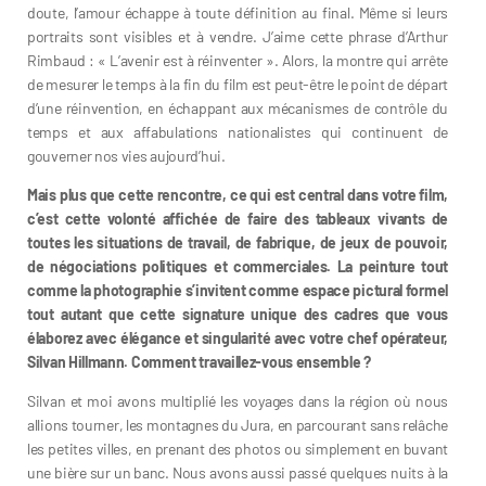
doute, l’amour échappe à toute définition au final. Même si leurs
portraits sont visibles et à vendre. J’aime cette phrase d’Arthur
Rimbaud : « L’avenir est à réinventer ». Alors, la montre qui arrête
de mesurer le temps à la fin du film est peut-être le point de départ
d’une réinvention, en échappant aux mécanismes de contrôle du
temps et aux affabulations nationalistes qui continuent de
gouverner nos vies aujourd’hui.
Mais plus que cette rencontre, ce qui est central dans votre film,
c’est cette volonté affichée de faire des tableaux vivants de
toutes les situations de travail, de fabrique, de jeux de pouvoir,
de négociations politiques et commerciales. La peinture tout
comme la photographie s’invitent comme espace pictural formel
tout autant que cette signature unique des cadres que vous
élaborez avec élégance et singularité avec votre chef opérateur,
Silvan Hillmann. Comment travaillez-vous ensemble ?
Silvan et moi avons multiplié les voyages dans la région où nous
allions tourner, les montagnes du Jura, en parcourant sans relâche
les petites villes, en prenant des photos ou simplement en buvant
une bière sur un banc. Nous avons aussi passé quelques nuits à la