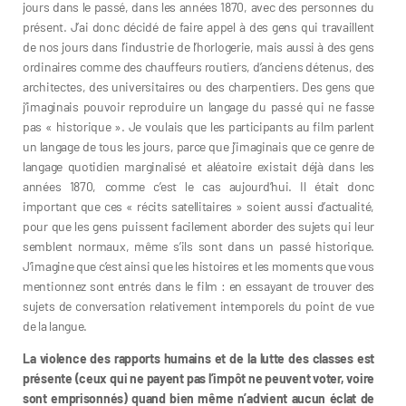
jours dans le passé, dans les années 1870, avec des personnes du
présent. J’ai donc décidé de faire appel à des gens qui travaillent
de nos jours dans l’industrie de l’horlogerie, mais aussi à des gens
ordinaires comme des chauffeurs routiers, d’anciens détenus, des
architectes, des universitaires ou des charpentiers. Des gens que
j’imaginais pouvoir reproduire un langage du passé qui ne fasse
pas « historique ». Je voulais que les participants au film parlent
un langage de tous les jours, parce que j’imaginais que ce genre de
langage quotidien marginalisé et aléatoire existait déjà dans les
années 1870, comme c’est le cas aujourd’hui. Il était donc
important que ces « récits satellitaires » soient aussi d’actualité,
pour que les gens puissent facilement aborder des sujets qui leur
semblent normaux, même s’ils sont dans un passé historique.
J’imagine que c’est ainsi que les histoires et les moments que vous
mentionnez sont entrés dans le film : en essayant de trouver des
sujets de conversation relativement intemporels du point de vue
de la langue.
La violence des rapports humains et de la lutte des classes est
présente (ceux qui ne payent pas l’impôt ne peuvent voter, voire
sont emprisonnés) quand bien même n’advient aucun éclat de