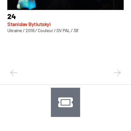
24
5-
Stanislav Bytiutskyi
Dan
Ukraine / 2016 / Couleur / DV PAL / 38’
Sin