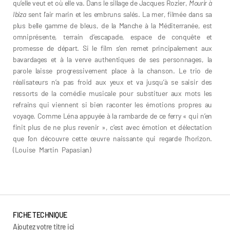
qu’elle veut et où elle va. Dans le sillage de Jacques Rozier,
Mourir à
Ibiza
sent l’air marin et les embruns salés. La mer, filmée dans sa
plus belle gamme de bleus, de la Manche à la Méditerranée, est
omniprésente, terrain d’escapade, espace de conquête et
promesse de départ. Si le film s’en remet principalement aux
bavardages et à la verve authentiques de ses personnages, la
parole laisse progressivement place à la chanson. Le trio de
réalisateurs n’a pas froid aux yeux et va jusqu’à se saisir des
ressorts de la comédie musicale pour substituer aux mots les
refrains qui viennent si bien raconter les émotions propres au
voyage. Comme Léna appuyée à la rambarde de ce ferry « qui n’en
finit plus de ne plus revenir », c’est avec émotion et délectation
que l’on découvre cette œuvre naissante qui regarde l’horizon.
(Louise Martin Papasian)
Anton Balekdjian Léo Couture Mattéo
Eustachon
FICHE TECHNIQUE
Ajoutez votre titre ici