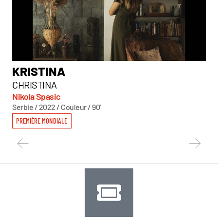
KRISTINA
M
CHRISTINA
Ari
Bré
Nikola Spasic
Serbie / 2022 / Couleur / 90’
PR
PREMIÈRE MONDIALE