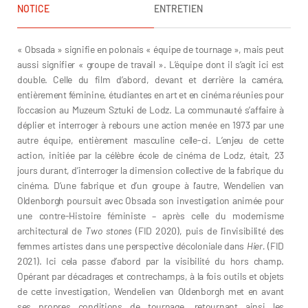
NOTICE
ENTRETIEN
« Obsada » signifie en polonais « équipe de tournage », mais peut
aussi signifier « groupe de travail ». L’équipe dont il s’agit ici est
double. Celle du film d’abord, devant et derrière la caméra,
entièrement féminine, étudiantes en art et en cinéma réunies pour
l’occasion au Muzeum Sztuki de Lodz. La communauté s’affaire à
déplier et interroger à rebours une action menée en 1973 par une
autre équipe, entièrement masculine celle-ci. L’enjeu de cette
action, initiée par la célèbre école de cinéma de Lodz, était, 23
jours durant, d’interroger la dimension collective de la fabrique du
cinéma. D’une fabrique et d’un groupe à l’autre, Wendelien van
Oldenborgh poursuit avec Obsada son investigation animée pour
une contre-Histoire féministe – après celle du modernisme
architectural de
Two stones
(FID 2020), puis de l’invisibilité des
femmes artistes dans une perspective décoloniale dans
Hier.
(FID
2021). Ici cela passe d’abord par la visibilité du hors champ.
Opérant par décadrages et contrechamps, à la fois outils et objets
de cette investigation, Wendelien van Oldenborgh met en avant
ses propres conditions de tournage, retournant ainsi les