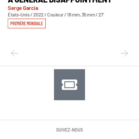
Serge Garcia
So
États-Unis / 2022 / Couleur / 16 mm, 35 mm / 27’
Can
PREMIÈRE MONDIALE
PR
SUIVEZ-NOUS