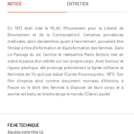
NOTICE
ENTRETIEN
Marie Bottois
En 1973 était créé le MLAC (Mouvement pour la Liberté de
l’Avortement et de la Contraception). Certaines procédures
médicales, alors clandestines quant à l’avortement, pouvaient être
filmées à titre d’information et d’autoformation des femmes. Dans
Le Passage du col
, l’actrice et réalisatrice Marie Bottois met en
scène la pause d’un stérilet sur son propre corps. Avec humour et
rigueur plastique, elle prolonge précisément la lignée militante et
féministe de
Y’a qu’à pas baiser
(Carole Roussoupolos, 1971). Son
film s’impose ainsi comme document, morceau d’Histoire, à
l’heure où le droit des femmes à disposer de leurs corps et à
avorter est battu en brèche de par le monde. (Claire Lasolle)
FICHE TECHNIQUE
Ajoutez votre titre ici