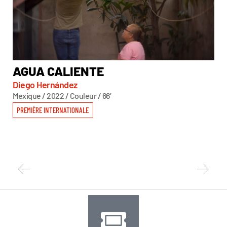
AGUA CALIENTE
A
Diego Hernández
Ser
Mexique / 2022 / Couleur / 66’
Éta
PREMIÈRE INTERNATIONALE
PR