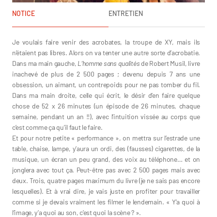
NOTICE
ENTRETIEN
Je voulais faire venir des acrobates, la troupe de XY, mais ils
n’étaient pas libres. Alors on va tenter une autre sorte d’acrobatie.
Dans ma main gauche,
L’homme sans qualités
de Robert Musil, livre
inachevé de plus de 2 500 pages ; devenu depuis 7 ans une
obsession, un aimant, un contrepoids pour ne pas tomber du fil.
Dans ma main droite, celle qui écrit, le désir d’en faire quelque
chose de 52 x 26 minutes (un épisode de 26 minutes, chaque
semaine, pendant un an !!), avec l’intuition vissée au corps que
c’est comme ça qu’il faut le faire.
Et pour notre petite « performance », on mettra sur l’estrade une
table, chaise, lampe, y’aura un ordi, des (fausses) cigarettes, de la
musique, un écran un peu grand, des voix au téléphone… et on
jonglera avec tout ça. Peut-être pas avec 2 500 pages mais avec
deux. Trois, quatre pages maximum du livre (je ne sais pas encore
lesquelles). Et à vrai dire, je vais juste en profiter pour travailler
comme si je devais vraiment les filmer le lendemain. « Y’a quoi à
l’image, y’a quoi au son, c’est quoi la scène ? ».