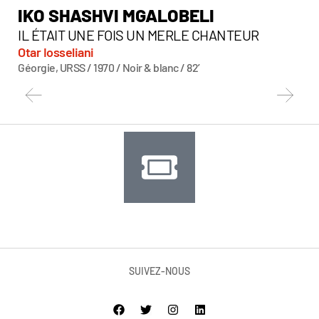
IKO SHASHVI MGALOBELI
J
IL ÉTAIT UNE FOIS UN MERLE CHANTEUR
TH
Otar Iosseliani
Ann
Géorgie, URSS / 1970 / Noir & blanc / 82’
Dan
SUIVEZ-NOUS