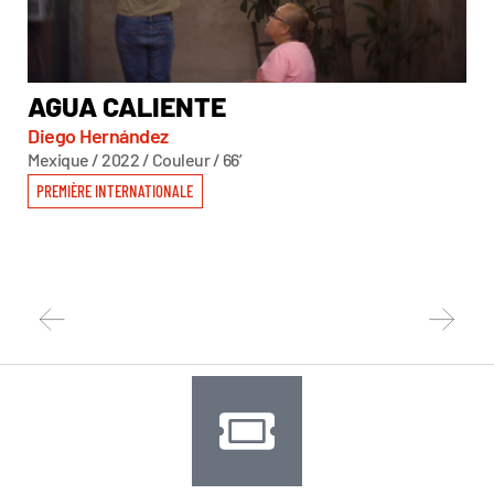
AGUA CALIENTE
A
Diego Hernández
Ser
Mexique / 2022 / Couleur / 66’
Éta
PREMIÈRE INTERNATIONALE
PR