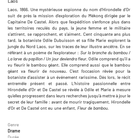
Laos
Laos, 1866. Une mystérieuse espionne du nom d’Hirondelle d’Or
suit de près la mission d’exploration du Mékong dirigée par le
Capitaine De Castel. Alors que l’expédition s’enfonce plus dans
les territoires reculés du pays, la jeune femme et le militaire
s’attirent, se rapprochent, et s’aiment. Cent cinquante ans plus
tard, la botaniste Odile Dubuisson et sa fille Marie explorent la
jungle du Nord Laos, sur les traces de leur illustre ancêtre. En se
référant à un poème de l’explorateur :
Sur la branche du bambou /
La larve du papillon / Un jour deviendra fleur
, Odile comprend qu’il a
vu fleurir le bambou géant. Elle comprend aussi que le bambou
géant va fleurir de nouveau. C’est l’occasion rêvée pour la
botaniste d’assister à un événement rarissime. Dès lors, le récit
entremêle présent et passé. L’histoire passionnelle entre
Hirondelle d’Or et De Castel se révèle à Odile et Marie à mesure
qu’elles progressent dans leurs recherches jusqu’à mettre à jour le
secret de leur famille : avant de mourir tragiquement, Hirondelle
d’Or et De Castel ont eu une enfant,
Fleur de bambou
.
Kiyé Simon
Luang
Genre
Drame
Durée