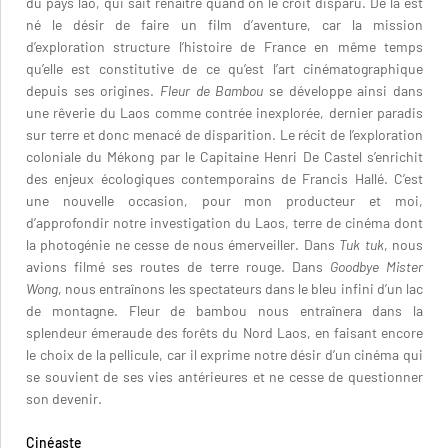
du pays lao, qui sait renaître quand on le croit disparu. De là est
né le désir de faire un film d’aventure, car la mission
d’exploration structure l’histoire de France en même temps
qu’elle est constitutive de ce qu’est l’art cinématographique
depuis ses origines.
Fleur de Bambou
se développe ainsi dans
une rêverie du Laos comme contrée inexplorée, dernier paradis
sur terre et donc menacé de disparition. Le récit de l’exploration
coloniale du Mékong par le Capitaine Henri De Castel s’enrichit
des enjeux écologiques contemporains de Francis Hallé. C’est
une nouvelle occasion, pour mon producteur et moi,
d’approfondir notre investigation du Laos, terre de cinéma dont
la photogénie ne cesse de nous émerveiller. Dans
Tuk tuk
, nous
avions filmé ses routes de terre rouge. Dans
Goodbye Mister
Wong
, nous entraînons les spectateurs dans le bleu infini d’un lac
de montagne. Fleur de bambou nous entraînera dans la
splendeur émeraude des forêts du Nord Laos, en faisant encore
le choix de la pellicule, car il exprime notre désir d’un cinéma qui
se souvient de ses vies antérieures et ne cesse de questionner
son devenir.
Cinéaste