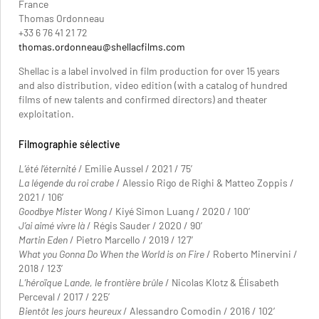
France
Thomas Ordonneau
+33 6 76 41 21 72
thomas.ordonneau@shellacfilms.com
Shellac is a label involved in film production for over 15 years
and also distribution, video edition (with a catalog of hundred
films of new talents and confirmed directors) and theater
exploitation.
Filmographie sélective
L’été l’éternité
/ Emilie Aussel / 2021 / 75’
La légende du roi crabe
/ Alessio Rigo de Righi & Matteo Zoppis /
2021 / 106’
Goodbye Mister Wong
/ Kiyé Simon Luang / 2020 / 100’
J’ai aimé vivre là
/ Régis Sauder / 2020 / 90’
Martin Eden
/ Pietro Marcello / 2019 / 127’
What you Gonna Do When the World is on Fire
/ Roberto Minervini /
2018 / 123’
L’héroïque Lande, le frontière brûle
/ Nicolas Klotz & Élisabeth
Perceval / 2017 / 225’
Bientôt les jours heureux
/ Alessandro Comodin / 2016 / 102’