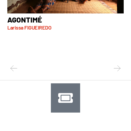
AGONTIMÉ
A
Larissa FIGUEIREDO
So