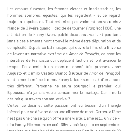
Les amours funestes, les femmes vierges et insaisissables, les
hommes sombres, égoïstes, qui les regardent – et ce regard,
toujours impuissant. Tout cela n’est pas vraiment nouveau chez
Manoel de Oliveira quand il décide de tourner
Francisca
(1981), une
adaptation de Fanny Owen, publié deux ans avant. Et pourtant,
jamais ces éléments n’ont trouvé le même degré d’épuration et de
complexité. Depuis ce bal masqué qui ouvre le film, et à l’inverse
de l’aventure narrative extrême de
Amor de Perdição
, ce sont les
intertitres de Francisca qui déplacent l’action et font avancer le
temps. Deux amis à un moment donné très proches, José
Augusto et Camilo Castelo Branco (l’auteur de
Amor de Perdição
),
vont aimer la même femme, Fanny (alias Francisca), d’un amour
très différent. Personne ne saura pourquoi le premier, qui
l’épousera, n’a jamais voulu consommer le mariage. Car il ne la
désirait qu’à travers son ami et rival ?
Certes, ce désir et cette passion ont eu besoin d’un triangle
infernal pour se dévorer dans une alliance de mort. Certes, « l’âme
n’est pas une chaise qu’on offre à une visite. L’âme est… un vice »,
dira Fanny. Elle mourra en août 1854, José Augusto en septembre :
leur histoire a été bien réelle et racontée par Camilo, alors âgé de 29