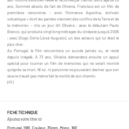
ans. Sommet absolu de l’art de Oliveira,
Francisca
est un film de
premières rencontres : avec l’immense Agustina, écrivain
volcanique « dont les paroles viennent des confins de la Terre et de
la mémoire» – m’a un jour dit Oliveira ; avec le débutant Paulo
Branco, qui produira vingt long métrages du cinéaste jusqu’à 2005
; avec Diogo Dória (José Augusto), un des acteurs qui lui était le
plus cher.
Au Portugal, le film rencontrera un succès jamais vu, et resté
depuis inégalé. À 73 ans, Oliveira demandera ensuite un appui
spécial pour tourner un film de mémoires qui ne serait montré
qu’après sa mort. Ni lui, ni personne ne pouvaient deviner que son
œuvre n’avait pas même fait la moitié de son chemin.
(FF)
FICHE TECHNIQUE
Ajoutez votre titre ici
Portugal, 1981, Couleur, 35mm, Mono, 166’