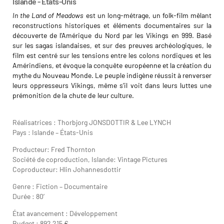
Islande - États-Unis
In the Land of Meadows
est un long-métrage, un folk-film mêlant
reconstructions historiques et éléments documentaires sur la
découverte de l’Amérique du Nord par les Vikings en 999. Basé
sur les sagas islandaises, et sur des preuves archéologiques, le
film est centré sur les tensions entre les colons nordiques et les
Amérindiens, et évoque la conquête européenne et la création du
mythe du Nouveau Monde. Le peuple indigène réussit à renverser
leurs oppresseurs Vikings, même s’il voit dans leurs luttes une
prémonition de la chute de leur culture.
Thorbjorg Jonsdottir Lee
Lynch
Réalisatrices : Thorbjorg JONSDOTTIR & Lee LYNCH
Pays : Islande – États-Unis
Producteur: Fred Thornton
Société de coproduction, Islande: Vintage Pictures
Coproducteur: Hlin Johannesdottir
Genre : Fiction – Documentaire
Durée : 80′
État avancement : Développement
Budget : 892 215 €