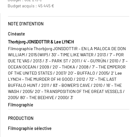
Budget acquis : 45 445 €
NOTE D'INTENTION
Cinéaste
Thorbjorg JONSDOTTIR & Lee LYNCH
Filmographie Thorbjorg JONSDOTTIR – EN LA MALOCA DE DON
WILLIAM / 2015 (WIP) / 30’ – TIME LIKE WATER / 2013 / 7’ – POR
QUE TE VAS / 2013 / 3’ – PARK ST / 2011 / 4’ – GU?RÚN / 2010 / 3’ –
OCEAN OCEAN / 2009 / 20’ – THOKA / 2008 / 7’ – THE EMPEROR
OF THE UNITED STATES / 2007/ 20’ – BUFFALO / 2005/ 2’ Lee
LYNCH –
THE MURDER OF HI GOOD
/ 2012 / 72’ – THE LAST
BUFFALO HUNT / 2011 / 83’ – BOWER’S CAVE / 2010 / 16’ –
THE
WASH
/ 2005/ 20’ – TRANSPOSITION OF THE GREAT VESSELS /
2005/ 80’ – THE BEEHIVE / 2000/ 3’
Filmographie
PRODUCTION
Filmographie sélective