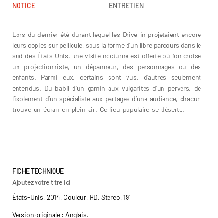
NOTICE
ENTRETIEN
Lors du dernier été durant lequel les Drive-in projetaient encore
leurs copies sur pellicule, sous la forme d’un libre parcours dans le
sud des États-Unis, une visite nocturne est offerte où l’on croise
un projectionniste, un dépanneur, des personnages ou des
enfants. Parmi eux, certains sont vus, d’autres seulement
entendus. Du babil d’un gamin aux vulgarités d’un pervers, de
l’isolement d’un spécialiste aux partages d’une audience, chacun
trouve un écran en plein air. Ce lieu populaire se déserte.
Jean-
Jacques Martinod
FICHE TECHNIQUE
Ajoutez votre titre ici
États-Unis, 2014, Couleur, HD, Stereo, 19’
Version originale : Anglais.