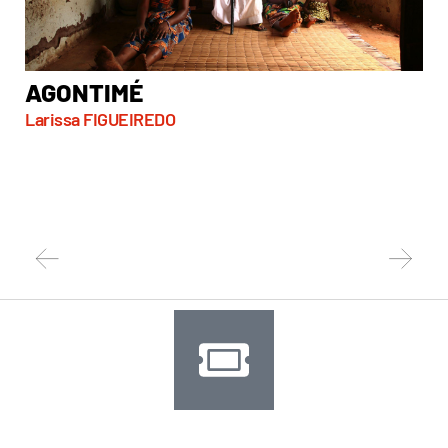
AGONTIMÉ
A
Larissa FIGUEIREDO
So