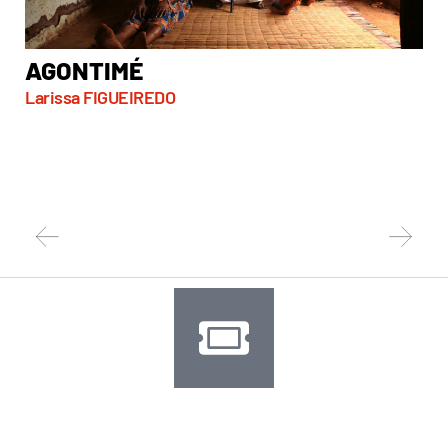
AGONTIMÉ
A
Larissa FIGUEIREDO
So