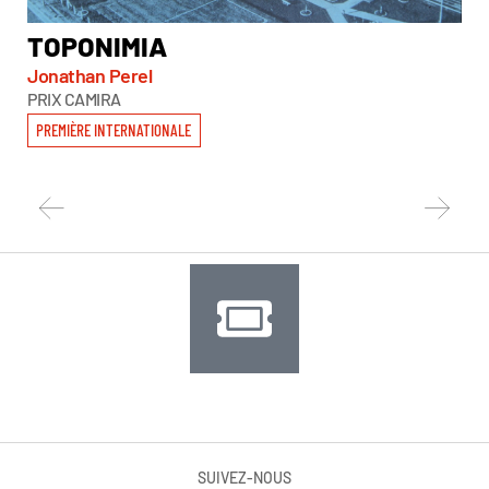
TOPONIMIA
S
H
Jonathan Perel
PRIX CAMIRA
Nel
PRI
PREMIÈRE INTERNATIONALE
PR
SUIVEZ-NOUS