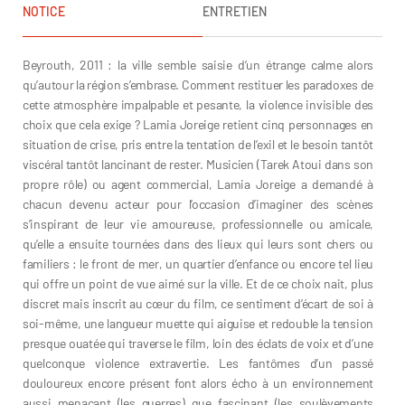
NOTICE
ENTRETIEN
Beyrouth, 2011 : la ville semble saisie d’un étrange calme alors
qu’autour la région s’embrase. Comment restituer les paradoxes de
cette atmosphère impalpable et pesante, la violence invisible des
choix que cela exige ? Lamia Joreige retient cinq personnages en
situation de crise, pris entre la tentation de l’exil et le besoin tantôt
viscéral tantôt lancinant de rester. Musicien (Tarek Atoui dans son
propre rôle) ou agent commercial, Lamia Joreige a demandé à
chacun devenu acteur pour l’occasion d’imaginer des scènes
s’inspirant de leur vie amoureuse, professionnelle ou amicale,
qu’elle a ensuite tournées dans des lieux qui leurs sont chers ou
familiers : le front de mer, un quartier d’enfance ou encore tel lieu
qui offre un point de vue aimé sur la ville. Et de ce choix nait, plus
discret mais inscrit au cœur du film, ce sentiment d’écart de soi à
soi-même, une langueur muette qui aiguise et redouble la tension
presque ouatée qui traverse le film, loin des éclats de voix et d’une
quelconque violence extravertie. Les fantômes d’un passé
douloureux encore présent font alors écho à un environnement
aussi menaçant (les guerres) que fascinant (les soulèvements