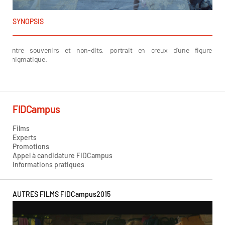
SYNOPSIS
Entre souvenirs et non-dits, portrait en creux d’une figure
énigmatique.
Randa MAROUFI
FIDCampus
Films
Experts
Promotions
Appel à candidature FIDCampus
Informations pratiques
AUTRES FILMS FIDCampus
2015