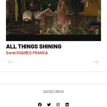
ALL THINGS SHINING
B
Sorel SOARES FRANCA
El
SUIVEZ-NOUS