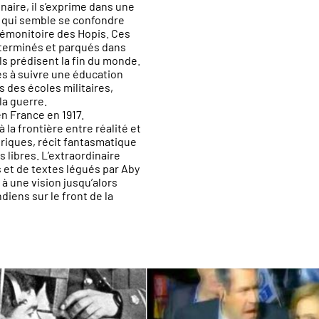
naire, il s’exprime dans une
 qui semble se confondre
rémonitoire des Hopis. Ces
terminés et parqués dans
ls prédisent la fin du monde.
s à suivre une éducation
ns des écoles militaires,
la guerre.
n France en 1917.
à la frontière entre réalité et
riques, récit fantasmatique
s libres. L’extraordinaire
 et de textes légués par Aby
̀ une vision jusqu’alors
diens sur le front de la
atacha Nisic