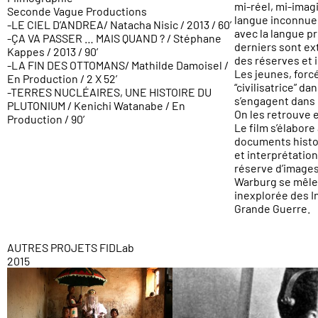
mi-réel, mi-imagi
Seconde Vague Productions
langue inconnue
-LE CIEL D’ANDREA/ Natacha Nisic / 2013 / 60’
avec la langue p
-ÇA VA PASSER … MAIS QUAND ? / Stéphane
derniers sont ex
Kappes / 2013 / 90’
des réserves et i
-LA FIN DES OTTOMANS/ Mathilde Damoisel /
Les jeunes, forcé
En Production / 2 X 52’
“civilisatrice” da
-TERRES NUCLÉAIRES, UNE HISTOIRE DU
s’engagent dans 
PLUTONIUM / Kenichi Watanabe / En
On les retrouve e
Production / 90’
Le film s’élabore 
documents histo
et interprétation
réserve d’images
Warburg se mêle a
inexplorée des In
Grande Guerre.
N
AUTRES PROJETS FIDLab
2015