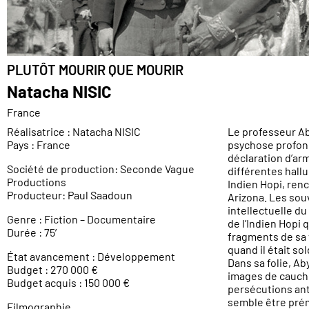
PLUTÔT MOURIR QUE MOURIR
Natacha NISIC
France
Réalisatrice : Natacha NISIC
Le professeur A
Pays : France
psychose profonde
déclaration d’ar
Société de production: Seconde Vague
différentes hallu
Productions
Indien Hopi, ren
Producteur: Paul Saadoun
Arizona. Les sou
intellectuelle du
Genre : Fiction – Documentaire
de l’Indien Hopi q
Durée : 75′
fragments de sa 
quand il était so
État avancement : Développement
Dans sa folie, Ab
Budget : 270 000 €
images de cauch
Budget acquis : 150 000 €
persécutions ant
semble être pré
Filmographie