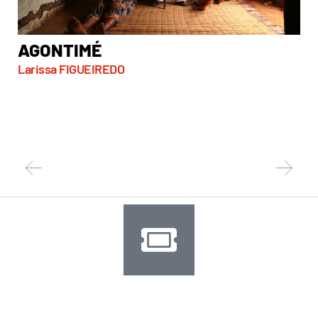
AGONTIMÉ
A
Larissa FIGUEIREDO
So