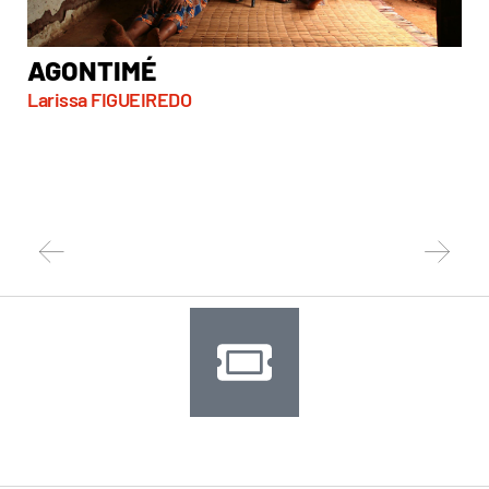
AGONTIMÉ
A
Larissa FIGUEIREDO
So