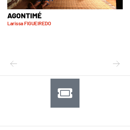
AGONTIMÉ
A
Larissa FIGUEIREDO
So