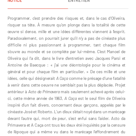
NOTICE
ENTRETIEN
Programmer, c’est prendre des risques et, dans le cas d’Oliveira,
risquer sa tête. À mesure qu’on plonge dans la totalité de cette
œuvre si dense, mille et une idées différentes viennent à l’esprit.
Paradoxalement, on pourrait jurer qu’il n’y a pas de cinéaste plus
difficile ni plus passionnant à programmer, tant chaque film
s’ouvre au monde et se complète par lui-même. C’est Manoel de
Oliveira qui l’a dit, dans le livre d’entretien avec Jacques Parsi et
Antoine de Baecque : « j’ai une déontologie pour le cinéma et
général et pour chaque film en particulier. » De ces mille et une
idées, celle qui désignerait
A Caça
comme le présage d’une fatalité
à venir dans cette oeuvre ne semblait pas la plus déplacée. Projet
antérieur à
Acto da Primavera
mais seulement achevé après celui-
ci, cette même année de 1963,
A Caça
est le seul film de Oliveira
inspiré d’un fait divers, concernant deux garçons, appelés par le
cinéaste José et Roberto. L’un d’eux s’était noyé dans un marécage
devant l’autre qui, mort de peur, s’est enfui sans l’aider. Acto da
Primavera et A Caça ont tous les deux été inquiétés par la censure
de l’époque qui a même vu dans le marécage l’effondrement du