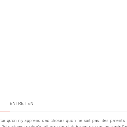
ENTRETIEN
parce qu’on n’y apprend des choses qu’on ne sait pas. Ses parents 
l’interviewer mais n’y voit pas plus clair. Ernesto a sept ans mais l’