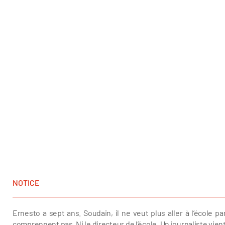
NOTICE
Ernesto a sept ans. Soudain, il ne veut plus aller à l’école 
comprennent pas. Ni le directeur de l’école. Un journaliste vient 