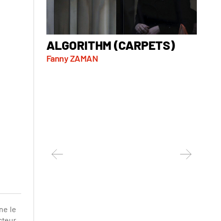
ALGORITHM (CARPETS)
AT 
Fanny ZAMAN
Marko 
Serbie, 
ne le
acteur