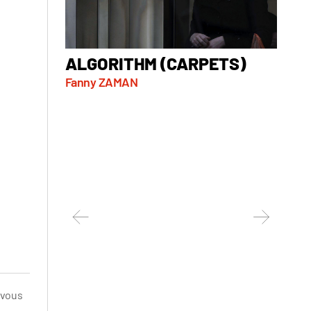
ALGORITHM (CARPETS)
AT 
Fanny ZAMAN
Marko 
Serbie, 
 vous