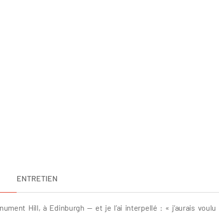
ENTRETIEN
ument Hill, à Edinburgh — et je l’ai interpellé : « j’aurais voulu
de Rousseau