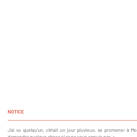
NOTICE
J’ai vu quelqu’un, c’était un jour pluvieux, se promener à Mon
demander quelque chose si ça ne vous ennuie pas. »
Jean-Clau