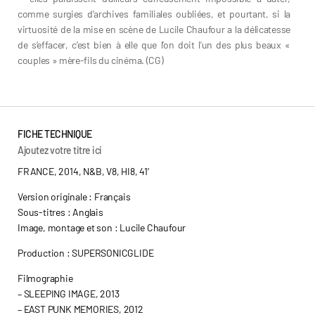
comme surgies d’archives familiales oubliées, et pourtant, si la
virtuosité de la mise en scène de Lucile Chaufour a la délicatesse
de s’effacer, c’est bien à elle que l’on doit l’un des plus beaux «
couples » mère-fils du cinéma. (CG)
Lucile CHAUFOUR
FICHE TECHNIQUE
Ajoutez votre titre ici
FRANCE, 2014, N&B, V8, HI8, 41’
Version originale : Français
Sous-titres : Anglais
Image, montage et son : Lucile Chaufour
Production : SUPERSONICGLIDE
Filmographie
– SLEEPING IMAGE, 2013
– EAST PUNK MEMORIES, 2012