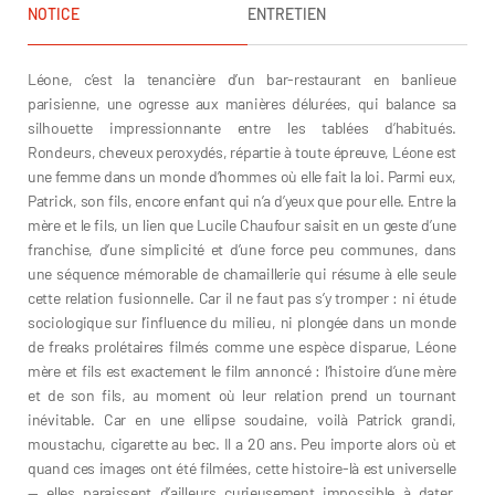
NOTICE
ENTRETIEN
Léone, c’est la tenancière d’un bar-restaurant en banlieue
parisienne, une ogresse aux manières délurées, qui balance sa
silhouette impressionnante entre les tablées d’habitués.
Rondeurs, cheveux peroxydés, répartie à toute épreuve, Léone est
une femme dans un monde d’hommes où elle fait la loi. Parmi eux,
Patrick, son fils, encore enfant qui n’a d’yeux que pour elle. Entre la
mère et le fils, un lien que Lucile Chaufour saisit en un geste d’une
franchise, d’une simplicité et d’une force peu communes, dans
une séquence mémorable de chamaillerie qui résume à elle seule
cette relation fusionnelle. Car il ne faut pas s’y tromper : ni étude
sociologique sur l’influence du milieu, ni plongée dans un monde
de freaks prolétaires filmés comme une espèce disparue, Léone
mère et fils est exactement le film annoncé : l’histoire d’une mère
et de son fils, au moment où leur relation prend un tournant
inévitable. Car en une ellipse soudaine, voilà Patrick grandi,
moustachu, cigarette au bec. Il a 20 ans. Peu importe alors où et
quand ces images ont été filmées, cette histoire-là est universelle
— elles paraissent d’ailleurs curieusement impossible à dater,