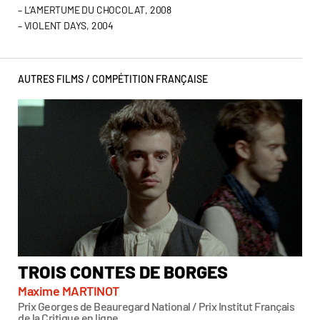
– L’AMERTUME DU CHOCOLAT, 2008
– VIOLENT DAYS, 2004
AUTRES FILMS /
COMPÉTITION FRANÇAISE
TROIS CONTES DE BORGES
T
Maxime MARTINOT
Ma
Prix Georges de Beauregard National / Prix Institut Français
Pri
de la Critique en ligne
Geo