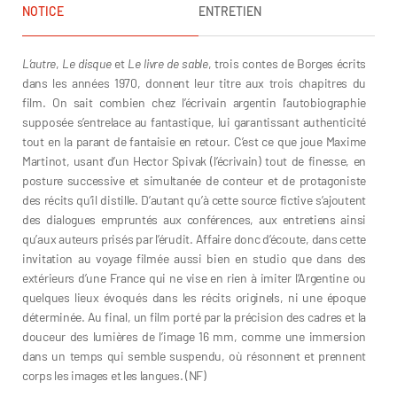
NOTICE
ENTRETIEN
L’autre
,
Le disque
et
Le livre de sable
, trois contes de Borges écrits
dans les années 1970, donnent leur titre aux trois chapitres du
film. On sait combien chez l’écrivain argentin l’autobiographie
supposée s’entrelace au fantastique, lui garantissant authenticité
tout en la parant de fantaisie en retour. C’est ce que joue Maxime
Martinot, usant d’un Hector Spivak (l’écrivain) tout de finesse, en
posture successive et simultanée de conteur et de protagoniste
des récits qu’il distille. D’autant qu’à cette source fictive s’ajoutent
des dialogues empruntés aux conférences, aux entretiens ainsi
qu’aux auteurs prisés par l’érudit. Affaire donc d’écoute, dans cette
invitation au voyage filmée aussi bien en studio que dans des
extérieurs d’une France qui ne vise en rien à imiter l’Argentine ou
quelques lieux évoqués dans les récits originels, ni une époque
déterminée. Au final, un film porté par la précision des cadres et la
douceur des lumières de l’image 16 mm, comme une immersion
dans un temps qui semble suspendu, où résonnent et prennent
corps les images et les langues. (NF)