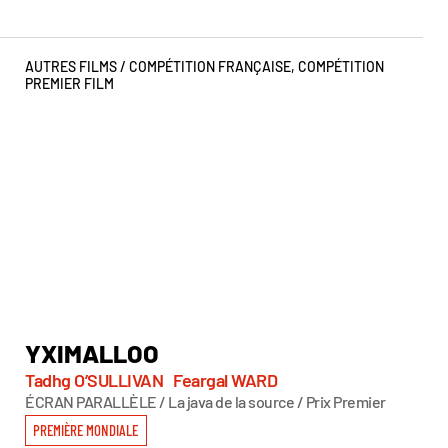
AUTRES FILMS /
COMPÉTITION FRANÇAISE
,
COMPÉTITION
PREMIER FILM
YXIMALLOO
T
Tadhg O’SULLIVAN
Feargal WARD
Ma
ÉCRAN PARALLÈLE / La java de la source / Prix Premier
Pri
Geo
PREMIÈRE MONDIALE
PR