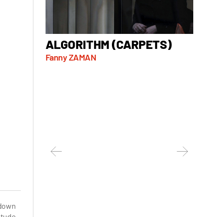
ALGORITHM (CARPETS)
AT 
Fanny ZAMAN
Marko 
Serbie, 
 down
itude