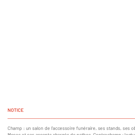
NOTICE
Champ : un salon de l’accessoire funéraire, ses stands, ses 
Moses et ses accents chargés de pathos. Contrechamp : lect