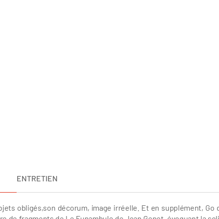
ENTRETIEN
objets obligés,son décorum, image irréelle. Et en supplément, Go
ure de fragments de Le Funambule de Jean Genet, évoquant la sol