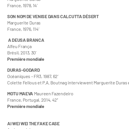
France, 1978, 14’
SON NOM DE VENISE DANS CALCUTTA DÉSERT
Marguerite Duras
France, 1976, 114’
A DEUSA BRANCA
Alfeu França
Brésil, 2013, 30’
Première mondiale
DURAS-GODARD
Océaniques – FR3, 1987, 62′
Colette Fellous et P.A. Boutnag interviewent Marguerite Duras 
MOTU MAEVA
Maureen Fazendeiro
France, Portugal, 2014, 42
‘
Première mondiale
AI WEI WEI THE FAKE CASE