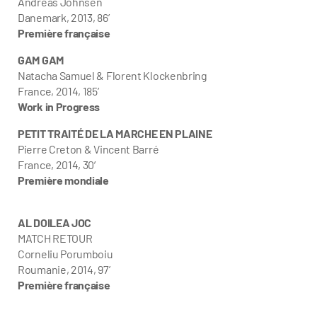
Andreas Johnsen
Danemark, 2013, 86’
Première française
GAM GAM
Natacha Samuel & Florent Klockenbring
France, 2014, 185’
Work in Progress
PETIT TRAITÉ DE LA MARCHE EN PLAINE
Pierre Creton & Vincent Barré
France, 2014, 30′
Première mondiale
AL DOILEA JOC
MATCH RETOUR
Corneliu Porumboiu
Roumanie, 2014, 97’
Première française