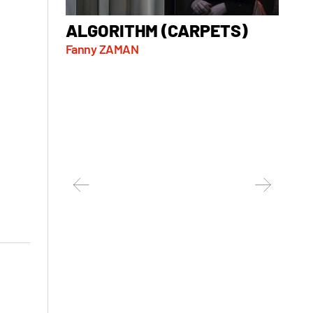
ALGORITHM (CARPETS)
AT 
Fanny ZAMAN
Marko 
Serbie, 