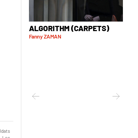
ALGORITHM (CARPETS)
AT 
Fanny ZAMAN
Marko 
Serbie, 
ldats
. Les