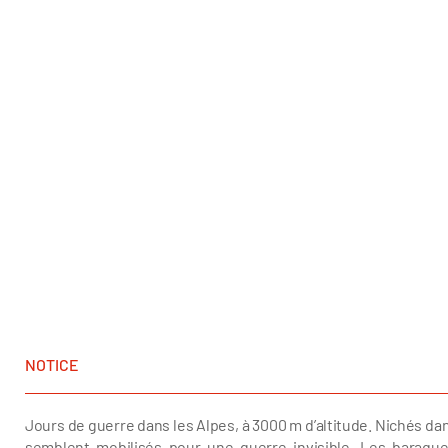
NOTICE
Jours de guerre dans les Alpes, à 3000 m d’altitude. Nichés dan
semblent mobilisés pour une guerre invisible. Les baraques,