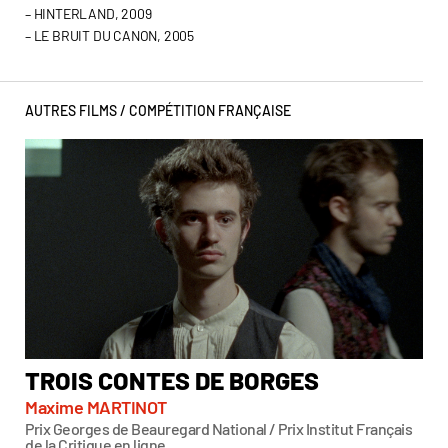
–
HINTERLAND
, 2009
– LE BRUIT DU CANON, 2005
AUTRES FILMS /
COMPÉTITION FRANÇAISE
TROIS CONTES DE BORGES
L
Maxime MARTINOT
Isa
Prix Georges de Beauregard National / Prix Institut Français
Men
de la Critique en ligne