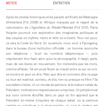
NOTICE
ENTRETIEN
Après les strates historiques et les paradis artificiels de l’Allemagne
d’
Hinterland
(Fid 2009) et l’Afrique marquée par le regard de la
colonisation de
L’hypothèse du Mokélé-Mbembé
(Fid 2011), Marie
Voignier poursuit son exploration des imaginaires politiques et
des utopies où mythes, récits et faits se croisent. Pour cet opus,
ce sera la Corée du Nord. En ouverture, nous voici à Pyongyang,
dans le bureau d’une institution officielle : un homme raccroche
son téléphone — bruit du combiné téléphonique —, puis
crépitement d’un flash alors qu’on le photographie. Il réagit, parle,
mais de ses lèvres en mouvement, l’on n’entendra pas les mots,
comme effacés. Tel est posé l’écart au travail entre ce qui se voit,
se montre et peut se dire. Mais que dire et comment dire ce pays
où tout est maîtrisé, contenu, et d’où rien ou presque ne filtre ? Se
succèdent visites, ici un musée de peinture, là la maison natale du
Président, inclinaisons respectueuses comprises. Un périple muet
aux sons comme étouffés dans un pays où l’on apprend que le
Président lui-même s’inquiète de chaque détail, où la peinture
semble se substituer à la photographie, où tout le cinéma est