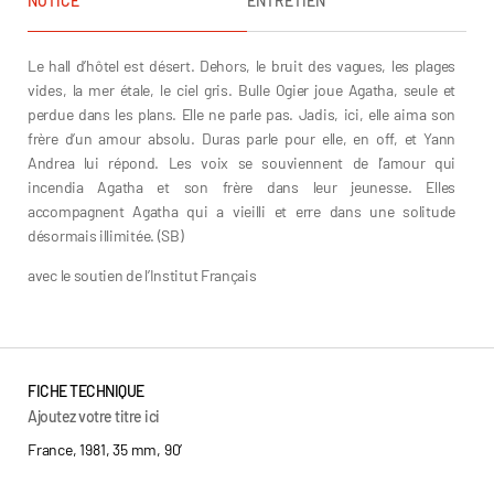
NOTICE
ENTRETIEN
Le hall d’hôtel est désert. Dehors, le bruit des vagues, les plages
vides, la mer étale, le ciel gris. Bulle Ogier joue Agatha, seule et
perdue dans les plans. Elle ne parle pas. Jadis, ici, elle aima son
frère d’un amour absolu. Duras parle pour elle, en off, et Yann
Andrea lui répond. Les voix se souviennent de l’amour qui
incendia Agatha et son frère dans leur jeunesse. Elles
accompagnent Agatha qui a vieilli et erre dans une solitude
désormais illimitée. (SB)
avec le soutien de l’Institut Français
FICHE TECHNIQUE
Ajoutez votre titre ici
France, 1981, 35 mm, 90’