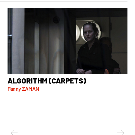
ALGORITHM (CARPETS)
A
Fanny ZAMAN
Mar
Serb