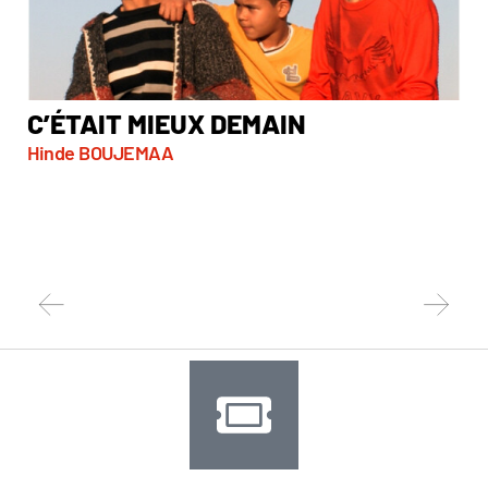
C’ÉTAIT MIEUX DEMAIN
D
Hinde BOUJEMAA
Gui