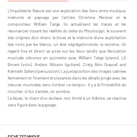
L’Inquiétante Nature est une exploration des liens entre musique,
mémoire et paysage par l’artiste Christine Meisner et le
compositeur William Tatge. Ils actualisent les traces et les
résonances tissant les réalités du delta du Mississippi, le souvenir
des origines d’un chant, le blues et la mémoire d’une exploitation
des noirs par les blancs, un état ségrégationniste, le racisme. Un
regard fixe et direct se pose sur les lieux tandis que l’évocation
musicale s’énonce en quintette avec William Tatge (piano), LD
Brown (voix), Anders Nilsson (guitare), Craig Akin (basse) and
Kenneth Salters (percussion). La juxtaposition des images cadrées
fermement et finement bruissantes dans les détails jongle avec les
césures musicales sans tomber «a tempo». Il y a là l’instabilité du
ricochet, si l’on s’arrête, on sombre.
Le blues, le chant d’un esclave, non limité à un folklore, se réactive
sans figure dans le paysage.
FICHE TECHNIQUE